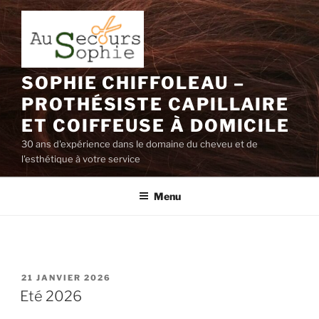
Aller
au
contenu
principal
SOPHIE CHIFFOLEAU –
PROTHÉSISTE CAPILLAIRE
ET COIFFEUSE À DOMICILE
30 ans d'expérience dans le domaine du cheveu et de
l'esthétique à votre service
Menu
PUBLIÉ
21 JANVIER 2026
LE
Eté 2026