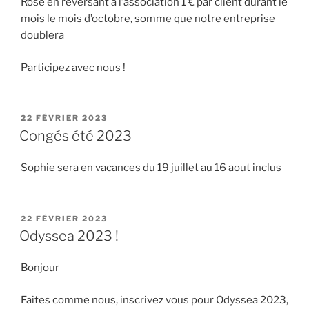
Rose en reversant à l’association 1 € par client durant le
mois le mois d’octobre, somme que notre entreprise
doublera
Participez avec nous !
PUBLIÉ
22 FÉVRIER 2023
LE
Congés été 2023
Sophie sera en vacances du 19 juillet au 16 aout inclus
PUBLIÉ
22 FÉVRIER 2023
LE
Odyssea 2023 !
Bonjour
Faites comme nous, inscrivez vous pour Odyssea 2023,