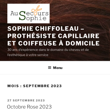
Aller
au
contenu
principal
SOPHIE CHIFFOLEAU –
PROTHÉSISTE CAPILLAIRE
ET COIFFEUSE À DOMICILE
30 ans d'expérience dans le domaine du cheveu et de
l'esthétique à votre service
Menu
MOIS :
SEPTEMBRE 2023
PUBLIÉ
27 SEPTEMBRE 2023
LE
Octobre Rose 2023