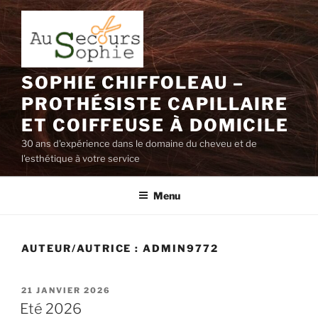
Aller
au
contenu
principal
SOPHIE CHIFFOLEAU –
PROTHÉSISTE CAPILLAIRE
ET COIFFEUSE À DOMICILE
30 ans d'expérience dans le domaine du cheveu et de
l'esthétique à votre service
Menu
AUTEUR/AUTRICE :
ADMIN9772
PUBLIÉ
21 JANVIER 2026
LE
Eté 2026